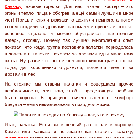
Кавказу
газовые горелки. Для нас, людей, костёр – это
огонь и тепло, пища и обогрев, а ещё самый лучший в мире
уют! Пришли, сняли рюкзаки, отдохнули немного, а потом
хором сходили за дровами, наломали и принесли, готово,
основное сделано и можно обустраивать палаточный
лагерь, стоянку. Почему так лучше? Многолетний опыт
показал, что когда группа поставила палатки, периоделась
и залезла в тапочки, вечером за дровами идти мало кому
охота. Ну разве что после большого километража тропы,
тогда, да, хорошенько отдохнули, погоняли чаёв и за
дровами в лес.
На стоянке мы ставим палатки и совершаем прочие
необходимости, для того, чтобы предстоящая ночёвка
была хороша. В принципе, ничего сложного. Комфорт
бивуака – вещь немаловажная в походной жизни.
Итак, палатка. Если вы в первый раз пошли в маршрут
Крыма или Кавказа и не знаете как ставить палатку,
инструктор
всегда поможет вам в этом несложном деле, как