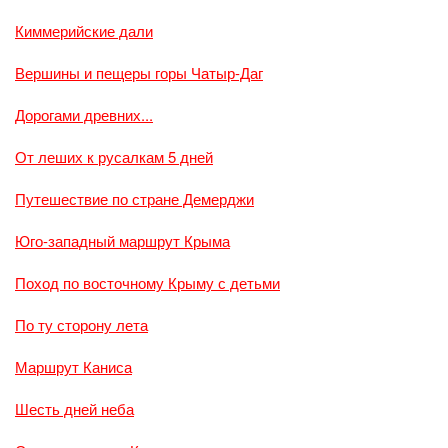
Киммерийские дали
Вершины и пещеры горы Чатыр-Даг
Дорогами древних...
От леших к русалкам 5 дней
Путешествие по стране Демерджи
Юго-западный маршрут Крыма
Поход по восточному Крыму с детьми
По ту сторону лета
Маршрут Каниса
Шесть дней неба