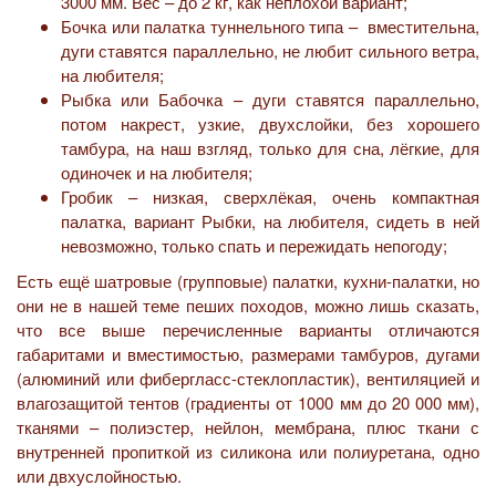
3000 мм. Вес – до 2 кг, как неплохой вариант;
Бочка или палатка туннельного типа – вместительна,
дуги ставятся параллельно, не любит сильного ветра,
на любителя;
Рыбка или Бабочка – дуги ставятся параллельно,
потом накрест, узкие, двухслойки, без хорошего
тамбура, на наш взгляд, только для сна, лёгкие, для
одиночек и на любителя;
Гробик – низкая, сверхлёкая, очень компактная
палатка, вариант Рыбки, на любителя, сидеть в ней
невозможно, только спать и пережидать непогоду;
Есть ещё шатровые (групповые) палатки, кухни-палатки, но
они не в нашей теме пеших походов, можно лишь сказать,
что все выше перечисленные варианты отличаются
габаритами и вместимостью, размерами тамбуров, дугами
(алюминий или фибергласс-стеклопластик), вентиляцией и
влагозащитой тентов (градиенты от 1000 мм до 20 000 мм),
тканями – полиэстер, нейлон, мембрана, плюс ткани с
внутренней пропиткой из силикона или полиуретана, одно
или двхуслойностью.