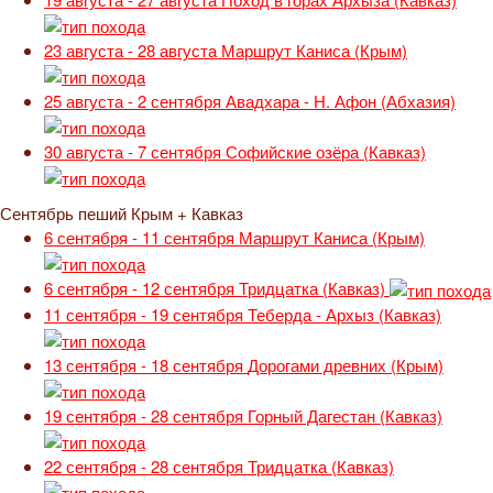
23 августа - 28 августа
Маршрут Каниса (Крым)
25 августа - 2 сентября
Авадхара - Н. Афон (Абхазия)
30 августа - 7 сентября
Софийские озёра (Кавказ)
Сентябрь пеший Крым + Кавказ
6 сентября - 11 сентября
Маршрут Каниса (Крым)
6 сентября - 12 сентября
Тридцатка (Кавказ)
11 сентября - 19 сентября
Теберда - Архыз (Кавказ)
13 сентября - 18 сентября
Дорогами древних (Крым)
19 сентября - 28 сентября
Горный Дагестан (Кавказ)
22 сентября - 28 сентября
Тридцатка (Кавказ)