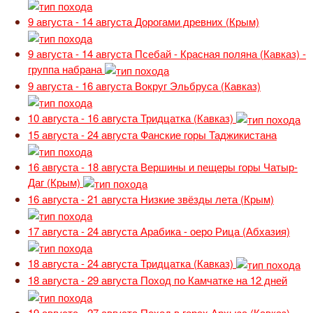
9 августа - 14 августа
Дорогами древних (Крым)
9 августа - 14 августа
Псебай - Красная поляна (Кавказ) -
группа набрана
9 августа - 16 августа
Вокруг Эльбруса (Кавказ)
10 августа - 16 августа
Тридцатка (Кавказ)
15 августа - 24 августа
Фанские горы Таджикистана
16 августа - 18 августа
Вершины и пещеры горы Чатыр-
Даг (Крым)
16 августа - 21 августа
Низкие звёзды лета (Крым)
17 августа - 24 августа
Арабика - оеро Рица (Абхазия)
18 августа - 24 августа
Тридцатка (Кавказ)
18 августа - 29 августа
Поход по Камчатке на 12 дней
19 августа - 27 августа
Поход в горах Архыза (Кавказ)