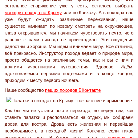
остальное снаряжение уже у есть, осталось выбрать
маршрут похода по Крыму
или по Кавказу. А в походах нас
уже будут ожидать различные переживания, наше
существо начинает по новому смотреть на окружающее,
глаза открываются, мы начинаем чувствовать нечто, чего
раньше с нами никогда не происходило. Эти ощущения
радостны и хороши. Мы идём и внимаем миру. Всё отлично,
всё прекрасно. Инструктор похода ведает о природе мира,
просто общается на различные темы, как и вы с ним и
другими участниками путешествия. Здорово! Идём,
вдохновляемся первыми подъёмами и, в конце концов,
приходим к месту первого ночлега.
Наше сообщество
пеших походов ВКонтакте
Как бы мы не устали после перехода, но перед тем, как
ставить палатки и располагаться на отдых, мы собираем
дрова для костра. Дрова есть железная и первейшая
необходимость в походной жизни! Конечно, если такая
возможность есть. В Крыму есть, а вот в
походах по