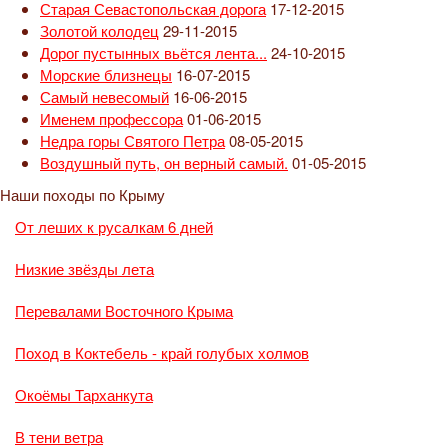
Старая Севастопольская дорога
17-12-2015
Золотой колодец
29-11-2015
Дорог пустынных вьётся лента...
24-10-2015
Морские близнецы
16-07-2015
Самый невесомый
16-06-2015
Именем профессора
01-06-2015
Недра горы Святого Петра
08-05-2015
Воздушный путь, он верный самый.
01-05-2015
Наши походы по Крыму
От леших к русалкам 6 дней
Низкие звёзды лета
Перевалами Восточного Крыма
Поход в Коктебель - край голубых холмов
Окоёмы Тарханкута
В тени ветра