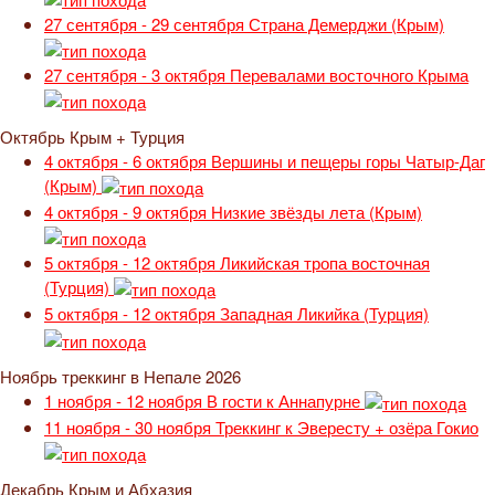
27 сентября - 29 сентября
Страна Демерджи (Крым)
27 сентября - 3 октября
Перевалами восточного Крыма
Октябрь Крым + Турция
4 октября - 6 октября
Вершины и пещеры горы Чатыр-Даг
(Крым)
4 октября - 9 октября
Низкие звёзды лета (Крым)
5 октября - 12 октября
Ликийская тропа восточная
(Турция)
5 октября - 12 октября
Западная Ликийка (Турция)
Ноябрь треккинг в Непале 2026
1 ноября - 12 ноября
В гости к Аннапурне
11 ноября - 30 ноября
Треккинг к Эвересту + озёра Гокио
Декабрь Крым и Абхазия