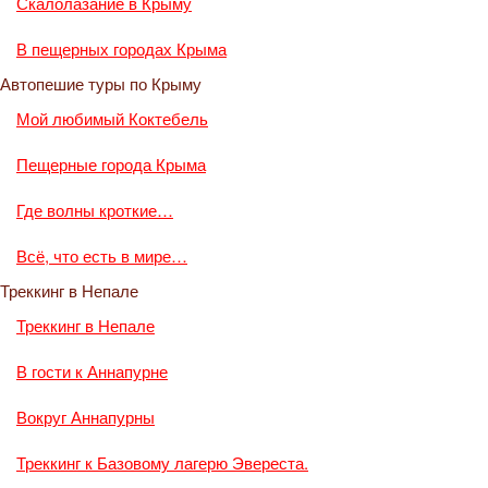
Скалолазание в Крыму
В пещерных городах Крыма
Автопешие туры по Крыму
Мой любимый Коктебель
Пещерные города Крыма
Где волны кроткие…
Всё, что есть в мире…
Треккинг в Непале
Треккинг в Непале
В гости к Аннапурне
Вокруг Аннапурны
Треккинг к Базовому лагерю Эвереста.