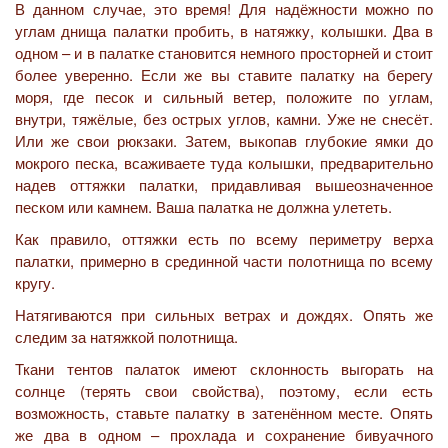
В данном случае, это время! Для надёжности можно по
углам днища палатки пробить, в натяжку, колышки. Два в
одном – и в палатке становится немного просторней и стоит
более уверенно. Если же вы ставите палатку на берегу
моря, где песок и сильный ветер, положите по углам,
внутри, тяжёлые, без острых углов, камни. Уже не снесёт.
Или же свои рюкзаки. Затем, выкопав глубокие ямки до
мокрого песка, всаживаете туда колышки, предварительно
надев оттяжки палатки, придавливая вышеозначенное
песком или камнем. Ваша палатка не должна улететь.
Как правило, оттяжки есть по всему периметру верха
палатки, примерно в срединной части полотнища по всему
кругу.
Натягиваются при сильных ветрах и дождях. Опять же
следим за натяжкой полотнища.
Ткани тентов палаток имеют склонность выгорать на
солнце (терять свои свойства), поэтому, если есть
возможность, ставьте палатку в затенённом месте. Опять
же два в одном – прохлада и сохранение бивуачного