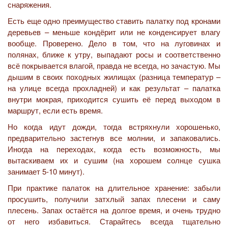
снаряжения.
Есть еще одно преимущество ставить палатку под кронами
деревьев – меньше кондёрит или не конденсирует влагу
вообще. Проверено. Дело в том, что на луговинах и
полянах, ближе к утру, выпадают росы и соответственно
всё покрывается влагой, правда не всегда, но зачастую. Мы
дышим в своих походных жилищах (разница температур –
на улице всегда прохладней) и как результат – палатка
внутри мокрая, приходится сушить её перед выходом в
маршрут, если есть время.
Но когда идут дожди, тогда встряхнули хорошенько,
предварительно застегнув все молнии, и запаковались.
Иногда на переходах, когда есть возможность, мы
вытаскиваем их и сушим (на хорошем солнце сушка
занимает 5-10 минут).
При практике палаток на длительное хранение: забыли
просушить, получили затхлый запах плесени и саму
плесень. Запах остаётся на долгое время, и очень трудно
от него избавиться. Старайтесь всегда тщательно