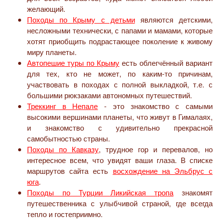
желающий.
Походы по Крыму с детьми
являются детскими,
несложными технически, с папами и мамами, которые
хотят приобщить подрастающее поколение к живому
миру планеты.
Автопешие туры по Крыму
есть облегчённый вариант
для тех, кто не может, по каким-то причинам,
участвовать в походах с полной выкладкой, т.е. с
большими рюкзаками автономных путешествий.
Треккинг в Непале
- это знакомство с самыми
высокими вершинами планеты, что живут в Гималаях,
и знакомство с удивительно прекрасной
самобытностью страны.
Походы по Кавказу
, трудное гор и перевалов, но
интересное всем, что увидят ваши глаза. В списке
маршрутов сайта есть
восхождение на Эльбрус с
юга
.
Походы по Турции Ликийская тропа
знакомят
путешественника с улыбчивой страной, где всегда
тепло и гостеприимно.