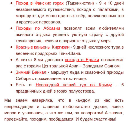
Поход в Фанских горах
(Таджикистан) - 9 и 10 дней
незабываемого путешествия, похода с палатками, в
маршруте, где много цветных озёр, великолепных гор
и красивых перевалов.
Походы по Абхазии
позволят всем любителями
акивного отдыха увидеть уютную страну с другой
точки зрения, нежели в варианте отдыха у моря.
Красные каньоны Киргизии
- 9 дней несложного тура в
весенних придгорьях Тянь-Шаня.
А нитка 8-ми дневного
похода в Ергаки
познакомит
вас с горами Центральной Азии – Западным Саяном.
Зимний Байкал
- маршрут льда и сказочной природы
Сибири с проживанием в гостинице.
Есть и
Новогодний пеший тур по Крыму
- 6
праздничных дней в горах полуострова.
Мы знаем наверняка, что в каждом из нас есть
непреходящее и славное любопытство дороги, новых
миров и узнавания, а что же там, за поворотом! А значит,
приезжайте, походим, пообщаемся! И будем счастливы!