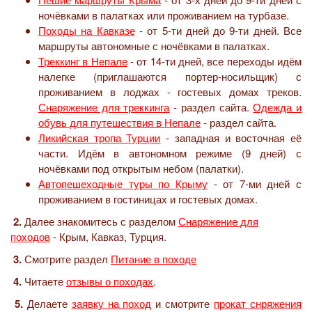
ночёвками в палатках или проживанием на турбазе.
Походы на Кавказе
- от 5-ти дней до 9-ти дней. Все
маршруты автономные с ночёвками в палатках.
Треккинг в Непале
- от 14-ти дней, все переходы идём
налегке (приглашаются портер-носильщик) с
проживанием в лоджах - гостевых домах треков.
Снаряжение для треккинга
- раздел сайта.
Одежда и
обувь для путешествия в Непале
- раздел сайта.
Ликийская тропа Турции
- западная и восточная её
части. Идём в автономном режиме (9 дней) с
ночёвками под открытым небом (палатки).
Автопешеходные туры по Крыму
- от 7-ми дней с
проживанием в гостиницах и гостевых домах.
2.
Далее знакомитесь с разделом
Снаряжение для
походов
- Крым, Кавказ, Турция.
3.
Смотрите раздел
Питание в походе
4.
Читаете
отзывы о походах
.
5.
Делаете
заявку на поход
и смотрите
прокат снряжения