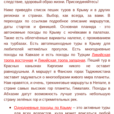
следствие, здоровый образ жизни. Присоединяйтесь!
Ниже приведён список пеших туров в Крыму и в других
регионах и странах. Выбор, как всегда, за вами. В
переходах по ссылкам подробное описание маршрутов,
даты стартов и финишей. Основная планида - это
автономные походы по Крыму с ночёвками в палатках.
Также есть облегчённые варианты налегке, с проживанием
на турбазах. Есть автопешеходные туры в Крыму для
любителей нетяжёлых прогулок. Есть многодневные
походы на Кавказе и есть походы
по Турции
Ликийская
тропа восточная
и
Ликийская тропа западная
. Пеший тур в
Красных каньонах Киргизии никого не оставит
равнодушным. А маршрут в Фанских горах Таджикистана
заставит задуматься о многообразии живого мира планеты.
Нам нравятся, и очень, треккинговые маршруты в Непале, в
стране самых высоких гор планеты, Гималаях. Походы в
Абхазии датут возможность лучше узнать небольшую
страну зелёных гор и стремительных рек.
Однодневные походы по Крыму
– это активные туры
для всех возрастов, куда может вписаться любой