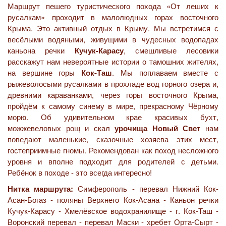
Маршрут пешего туристического похода «От леших к
русалкам» проходит в малолюдных горах восточного
Крыма. Это активный отдых в Крыму. Мы встретимся с
весёлыми водяными, живущими в чудесных водопадах
каньона речки
Кучук-Карасу
, смешливые лесовики
расскажут нам невероятные истории о тамошних жителях,
на вершине горы
Кок-Таш
. Мы поплаваем вместе с
рыжеволосыми русалками в прохладе вод горного озера и,
древними караванками, через горы восточного Крыма,
пройдём к самому синему в мире, прекрасному Чёрному
морю. Об удивительном крае красивых бухт,
можжевеловых рощ и скал
урочища Новый Свет
нам
поведают маленькие, сказочные хозяева этих мест,
гостеприимные гномы. Рекомендован как поход несложного
уровня и вполне подходит для родителей с детьми.
Ребёнок в походе - это всегда интересно!
Нитка маршрута:
Симферополь - перевал Нижний Кок-
Асан-Богаз - поляны Верхнего Кок-Асана - Каньон речки
Кучук-Карасу - Хмелёвское водохранилище - г. Кок-Таш -
Воронский перевал - перевал Маски - хребет Орта-Сырт -