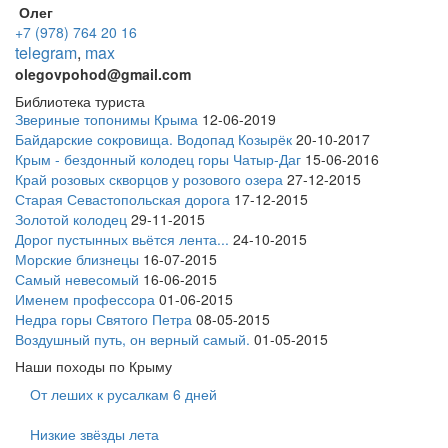
Олег
+7 (978) 764 20 16
telegram
,
max
olegovpohod@gmail.com
Библиотека туриста
Звериные топонимы Крыма
12-06-2019
Байдарские сокровища. Водопад Козырёк
20-10-2017
Крым - бездонный колодец горы Чатыр-Даг
15-06-2016
Край розовых скворцов у розового озера
27-12-2015
Старая Севастопольская дорога
17-12-2015
Золотой колодец
29-11-2015
Дорог пустынных вьётся лента...
24-10-2015
Морские близнецы
16-07-2015
Самый невесомый
16-06-2015
Именем профессора
01-06-2015
Недра горы Святого Петра
08-05-2015
Воздушный путь, он верный самый.
01-05-2015
Наши походы по Крыму
От леших к русалкам 6 дней
Низкие звёзды лета