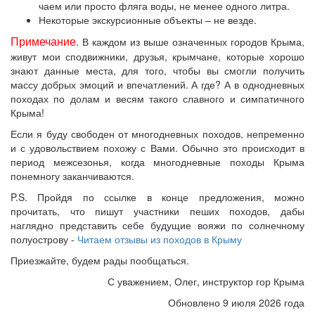
чаем или просто фляга воды, не менее одного литра.
Некоторые экскурсионные объекты – не везде.
Примечание.
В каждом из выше означенных городов Крыма,
живут мои сподвижники, друзья, крымчане, которые хорошо
знают данные места, для того, чтобы вы смогли получить
массу добрых эмоций и впечатлений. А где? А в однодневных
походах по долам и весям такого славного и симпатичного
Крыма!
Если я буду свободен от многодневных походов, непременно
и с удовольствием похожу с Вами. Обычно это происходит в
период межсезонья, когда многодневные походы Крыма
понемногу заканчиваются.
P.S. Пройдя по ссылке в конце предложения, можно
прочитать, что пишут участники пеших походов, дабы
наглядно представить себе будущие вояжи по солнечному
полуострову -
Читаем отзывы из походов в Крыму
Приезжайте, будем рады пообщаться.
С уважением, Олег, инструктор гор Крыма
Обновлено 9 июля 2026 года