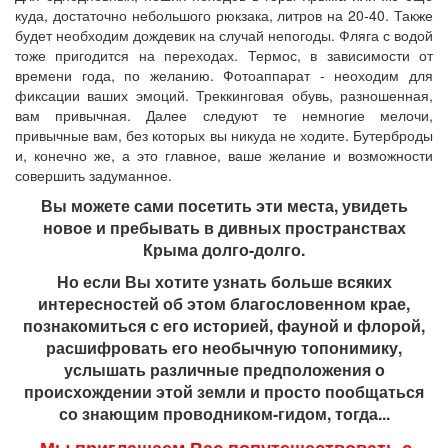
куда, достаточно небольшого рюкзака, литров на 20-40. Также
будет необходим дождевик на случай непогоды. Фляга с водой
тоже пригодится на переходах. Термос, в зависимости от
времени года, по желанию. Фотоаппарат - неоходим для
фиксации ваших эмоций. Треккинговая обувь, разношенная,
вам привычная. Далее следуют те немногие мелочи,
привычные вам, без которых вы никуда не ходите. Бутерброды
и, конечно же, а это главное, ваше желание и возможности
совершить задуманное.
Вы можете сами посетить эти места, увидеть
новое и пребывать в дивных пространствах
Крыма долго-долго.
Но если Вы хотите узнать больше всяких
интересностей об этом благословенном крае,
познакомиться с его историей, фауной и флорой,
расшифровать его необычную топонимику,
услышать различные предположения о
происхождении этой земли и просто пообщаться
со знающим проводником-гидом, тогда...
Мы приглашаем Вас попутешествовать с