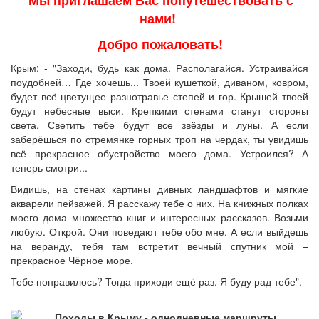
нами!
Добро пожаловать!
Крым: - "Заходи, будь как дома. Располагайся. Устраивайся
поудобней… Где хочешь... Твоей кушеткой, диваном, ковром,
будет всё цветущее разнотравье степей и гор. Крышей твоей
будут небесные выси. Крепкими стенами станут стороны
света. Светить тебе будут все звёзды и луны. А если
заберёшься по стремянке горных троп на чердак, ты увидишь
всё прекрасное обустройство моего дома. Устроился? А
теперь смотри...
Видишь, на стенах картины дивных ландшафтов и мягкие
акварели пейзажей. Я расскажу тебе о них. На книжных полках
моего дома множество книг и интересных рассказов. Возьми
любую. Открой. Они поведают тебе обо мне. А если выйдешь
на веранду, тебя там встретит вечный спутник мой –
прекрасное Чёрное море.
Тебе понравилось? Тогда приходи ещё раз. Я буду рад тебе".