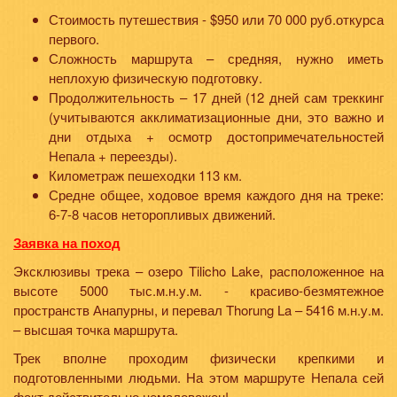
Стоимость путешествия - $950 или 70 000 руб.откурса
первого.
Сложность маршрута – средняя, нужно иметь
неплохую физическую подготовку.
Продолжительность – 17 дней (12 дней сам треккинг
(учитываются акклиматизационные дни, это важно и
дни отдыха + осмотр достопримечательностей
Непала + переезды).
Километраж пешеходки 113 км.
Средне общее, ходовое время каждого дня на треке:
6-7-8 часов неторопливых движений.
Заявка на поход
Эксклюзивы трека – озеро Tilicho Lake, расположенное на
высоте 5000 тыс.м.н.у.м. - красиво-безмятежное
пространств Анапурны, и перевал Thorung La – 5416 м.н.у.м.
– высшая точка маршрута.
Трек вполне проходим физически крепкими и
подготовленными людьми. На этом маршруте Непала сей
факт действительно немаловажен!