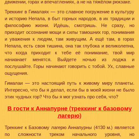
движении, горах и впечатлениях, а не на тяжёлом рюкзаке.
Треккинг в Гималаях — это славное погружение в культуру
и историю Непала, в быт горных народов, в их традиции и
философию жизни. Идёшь, смотришь. Не сразу, но
приходит осознание мощи и силы тамошних гор, понимания
и уважения к людям, там живущим. А ещё там, в горах
Непала, есть своя тишина, она так глубока и великолепна,
что когда приходит к тебе её понимание, твой мир
начианает менятся. Выйдете ночью из лоджа и
послушайте. Горы начинают говорить с тобой. Ух, славные
ощущения.
Гималаи — это настоящий путь к живому миру планеты.
Интересно, что бы я делал, если бы в моей жизни не было
этих чудных гор? Что бы я мог узнать про себя, что?
В гости к Аннапурне (треккинг к базовому
лагерю)
Треккинг к Базовому лагерю Аннапурны (4130 м.) является
по сложности треком начального уровня, но