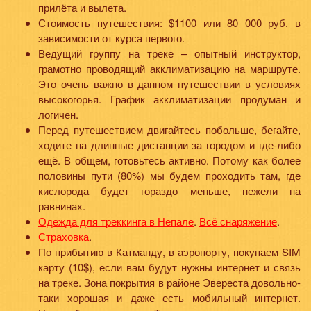
прилёта и вылета.
Стоимость путешествия: $1100 или 80 000 руб. в
зависимости от курса первого.
Ведущий группу на треке – опытный инструктор,
грамотно проводящий акклиматизацию на маршруте.
Это очень важно в данном путешествии в условиях
высокогорья. График акклиматизации продуман и
логичен.
Перед путешествием двигайтесь побольше, бегайте,
ходите на длинные дистанции за городом и где-либо
ещё. В общем, готовьтесь активно. Потому как более
половины пути (80%) мы будем проходить там, где
кислорода будет гораздо меньше, нежели на
равнинах.
Одежда для треккинга в Непале
.
Всё снаряжение
.
Страховка
.
По прибытию в Катманду, в аэропорту, покупаем SIM
карту (10$), если вам будут нужны интернет и связь
на треке. Зона покрытия в районе Эвереста довольно-
таки хорошая и даже есть мобильный интернет.