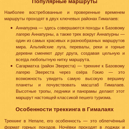
Популярные маршруты
Наиболее востребованные и проверенные временем
маршруты проходят в двух ключевых районах Гималаев:
Аннапурна — здесь совершаются походы к Базовому
лагерю Аннапурны, а также трек вокруг Аннапурны —
один из самых красивых и разнообразных маршрутов
мира. Альпийские луга, перевалы, реки и горные
деревни сменяют друг друга, создавая цельную и
всегда любопытную нитку маршрута.
Сагарматха (район Эвереста) — треккинг к Базовому
лагерю Эвереста через озёра Гокио — это
возможность увидеть самую высокую вершину
планеты и почувствовать масштаб Гималаев.
Высотные тропы, ледники и панорамы делают этот
маршрут настоящей классикой пешего туризма.
Особенности треккинга в Гималаях
Треккинг в Непале, его особенность — это облегчённый
формат горных походов. Ночёвки проходят в лоджах и