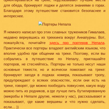
для обеда, бронируют лоджи и делятся знаниями о горах.
Благодаря этому путешествие становится безопаснее и
интереснее.
Я немного написал про этих славных тружеников Гималаев,
недавно вернувшись из треккинга вокруг Аннапурны. Вот,
пожалуйста, почитайте
здесь про портеров Непала
.
Практически все портеры владеют английским языком, что
вполне удобно при общении на треке. Поэтому, если вы
собрались в путешествие по Непалу, приглашайте
портеров, не стесняйтесь. Портеры не только несут наши
основные тяжести, но и всячески помогают на треке:
бронируют загодя в лоджах номера, показывают тропу,
предупреждают о всяких опасностях, если они есть на
треке, говорят, где можно пообедать повкуснее, какую воду
можно пить из родников, а где лучше пить бутилированную
(микробы в Непале другие, нежели у нас), рассказывают и
показывают, где какие вершины и что нужно сделать,
если… ))