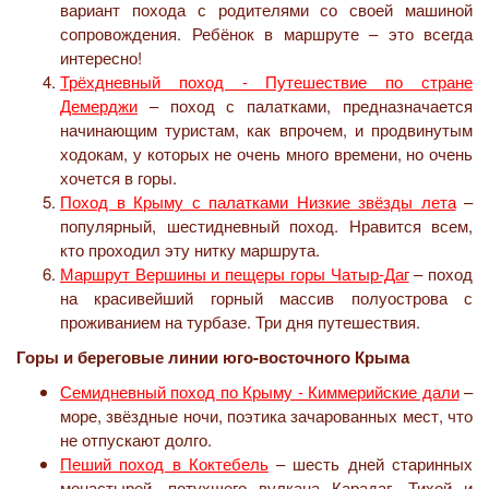
вариант похода с родителями со своей машиной
сопровождения. Ребёнок в маршруте – это всегда
интересно!
Трёхдневный поход - Путешествие по стране
Демерджи
– поход с палатками, предназначается
начинающим туристам, как впрочем, и продвинутым
ходокам, у которых не очень много времени, но очень
хочется в горы.
Поход в Крыму с палатками Низкие звёзды лета
–
популярный, шестидневный поход. Нравится всем,
кто проходил эту нитку маршрута.
Маршрут Вершины и пещеры горы Чатыр-Даг
– поход
на красивейший горный массив полуострова с
проживанием на турбазе. Три дня путешествия.
Горы и береговые линии юго-восточного Крыма
Семидневный поход по Крыму - Киммерийские дали
–
море, звёздные ночи, поэтика зачарованных мест, что
не отпускают долго.
Пеший поход в Коктебель
– шесть дней старинных
монастырей, потухшего вулкана Карадаг, Тихой и