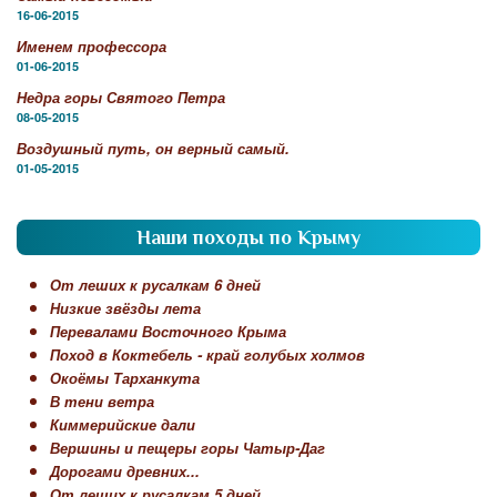
16-06-2015
Именем профессора
01-06-2015
Недра горы Святого Петра
08-05-2015
Воздушный путь, он верный самый.
01-05-2015
Наши походы по Крыму
От леших к русалкам 6 дней
Низкие звёзды лета
Перевалами Восточного Крыма
Поход в Коктебель - край голубых холмов
Окоёмы Тарханкута
В тени ветра
Киммерийские дали
Вершины и пещеры горы Чатыр-Даг
Дорогами древних...
От леших к русалкам 5 дней