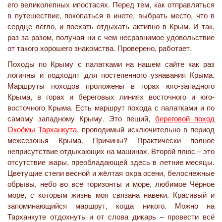
его великолепных ипостасях. Перед тем, как отправляться
в путешествие, покопаться в инете, выбрать место, что в
сердце легло, и поехать отдыхать активно в Крым. И так,
раз за разом, получая ни с чем несравнимое удовольствие
от такого хорошего знакомства. Проверено, работает.
Походы по Крыму с палатками на нашем сайте как раз
логичны и подходят для постепенного узнавания Крыма.
Маршруты походов проложены в горах юго-западного
Крыма, в горах и береговых линиях восточного и юго-
восточного Крыма. Есть маршрут похода с палатками и по
самому западному Крыму. Это пеший,
береговой поход
Окоёмы Тарханкута
, проводимый исключительно в период
межсезонья Крыма. Причины? Практически полное
неприсутствие отдыхающих на машинах. Второй плюс – это
отсутствие жары, преобладающей здесь в летние месяцы.
Цветущие степи весной и жёлтая охра осени, белоснежные
обрывы, небо во все горизонты и море, любимое Чёрное
море, с которым жизнь моя связана навеки. Красивый и
запоминающийся маршрут, когда никого. Можно на
Тарханкуте отдохнуть и от слова дикарь – провести всё