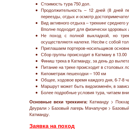
Стоимость тура 750 дол.
Продолжительность – 12 дней (8 дней п
переезды, отдых и осмотр достопримечате
Вид активного отдыха – треккинг среднего
В
полне подходит для физически здоровых 
Не поход с полной выкладкой, но трек
осуществляютя налегке. Несём с собой тол
Приглашаем портеров-носильщиков основн
Сбор группы происходит в Катману в 13.00
Финиш трека в Катманду, за день до вылета
Питание на треке происходит в столовых лодж
Километраж пешеходки – 100 км
Общее, ходовое время каждого дня, 6-7-8 
Маршрут может быть видоизменён, в зависи
Более подробные условия тура, читаем вни
Основные вехи треккинга:
Катманду > Покхар
Деурали > Базовый лагерь Мачапучре > Базовый
Катманду.
Заявка на поход