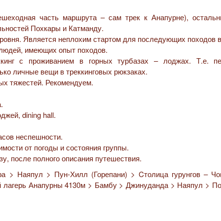
ешеходная часть маршрута – сам трек к Анапурне), остальн
льностей Похкары и Катманду.
 уровня. Является неплохим стартом для последующих походов 
людей, имеющих опыт походов.
кинг с проживанием в горных турбазах – лоджах. Т.е. п
ько личные вещи в треккинговых рюкзаках.
ых тяжестей. Рекомендуем.
.
ей, dining hall.
часов неспешности.
мости от погоды и состояния группы.
зу, после полного описания путешествия.
а > Наяпул > Пун-Хилл (Горепани) > Cтолица гурунгов – Чо
 лагерь Анапурны 4130м > Бамбу > Джинуданда > Наяпул > По