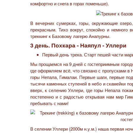
комфортно и снега в горах поменьше).
В вечерних сумерках, горы, окружающие озер
прекрасным. Тихо вокруг, спокойно и немного 
треккинг к Базовому лагерю Анапурны.
3 день. Похкара - Наяпул - Уллери
Первый день трека. Старт пешей части мар
Мы прощаемся на 9 дней с гостеприимным городом
где оформляем всё, что связано с пропусками в
горы Непала, Гималаи. Первые шаги, первые по
тысячи каменных ступеней в небо и скамейки по
вверх, к селению Уллери, где горы Непала пока
постепенно и с радостью открывая нам мир Гима
пребывать с нами!
В селении Уллери (2000м н.у.м.) наша первая ноч