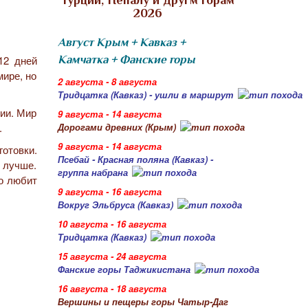
Турции, Непалу и другм горам
2026
Август Крым + Кавказ +
12 дней
Камчатка + Фанские горы
мире, но
2 августа - 8 августа
Тридцатка (Кавказ) - ушли в маршрут
гии. Мир
9 августа - 14 августа
.
Дорогами древних (Крым)
9 августа - 14 августа
отовки.
Псебай - Красная поляна (Кавказ) -
я лучше.
группа набрана
то любит
9 августа - 16 августа
Вокруг Эльбруса (Кавказ)
10 августа - 16 августа
Тридцатка (Кавказ)
15 августа - 24 августа
Фанские горы Таджикистана
16 августа - 18 августа
Вершины и пещеры горы Чатыр-Даг