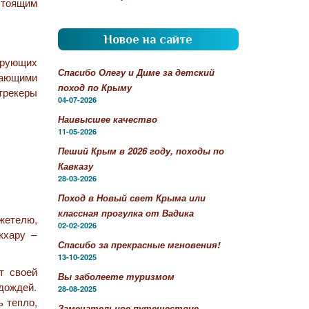
стоящим
Новое на сайте
ирующих
Спасибо Олегу и Диме за детский
жающими
поход по Крыму
 трекеры
04-07-2026
Наивысшее качество
11-05-2026
Пеший Крым в 2026 году, походы по
Кавказу
28-03-2026
Поход в Новый свет Крыма или
классная прогулка от Вадика
жетелю,
02-02-2026
кхару –
Спасибо за прекрасные мгновения!
13-10-2025
т своей
Вы заболеете туризмом
дождей.
28-08-2025
ь тепло,
Замечательное путешествие