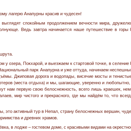
о, выглядят спокойным продолжением вечности мира, дружел
волнующе. Ведь завтра начинается наше путешествие в горы 
шрута.
 у озера, Покхарой, и выезжаем к стартовой точке, в селение
 Национальный парк Анапурна и уже оттуда, начинаем неспешны
дъёмы. Джиповая дорога и водопады, висячие мосты и тенистые
ртеров (места отдыха) и мы, шагающие, уверенно и любопытно,
жут нам первую свою белоснежность, всего лишь краешек, нем
лаев, мир чистого и прекрасного, где мы найдём то, что всег
ёвка, в лодже – гостевом доме, с красивыми видами на окрестно