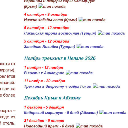
Вершины и пещеры горы Чатыр-Даг
(Крым)
4 октября - 9 октября
Низкие звёзды лета (Крым)
5 октября - 12 октября
Ликийская тропа восточная (Турция)
5 октября - 12 октября
Западная Ликийка (Турция)
Ноябрь треккинг в Непале 2026
мости от
1 ноября - 12 ноября
ираты),
В гости к Аннапурне
ерелётов
11 ноября - 30 ноября
омпаний.
Треккинг к Эвересту + озёра Гокио
м вас на
те более
Декабрь Крым и Абхазия
1 декабря - 5 декабря
опорта –
Кодорский маршрут - 5 дней (Абхазия)
ходе из
31 декабря - 5 января
й отель,
Новогодний Крым - 6 дней