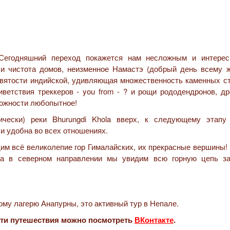
Сегодняшний переход покажется нам несложным и интере
 и чистота домов, неизменное Намастэ (добрый день всему ж
вятости индийской, удивляющая множественность каменных ст
ветствия треккеров - you from - ? и рощи рододендронов, др
можности любопытное!
ически) реки Bhurungdi Khola вверх, к следующему этапу
 и удобна во всех отношениях.
им всё великолепие гор Гималайских, их прекрасные вершины!
, а в северном направлении мы увидим всю горную цепь з
асти путешествия можно посмотреть
ВКонтакте
.