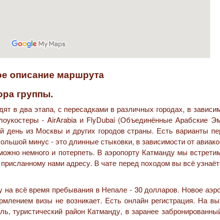
е описание маршрута
ора группы.
ят в два этапа, с пересадками в различных городах, в зависи
оукостеры - AirArabia и FlyDubai (Объединённые Арабские Эм
ый день из Москвы и других городов страны. Есть варианты п
ольшой минус - это длинные стыковки, в зависимости от авиак
можно немного и потерпеть. В аэропорту Катманду мы встрети
 присланному нами адресу. В чате перед походом вы всё узнаё
у на всё время пребывания в Непале - 30 долларов. Новое аэр
млением визы не возникает. Есть онлайн регистрация. На вы
ель, туристический район Катманду, в заранее забронированны