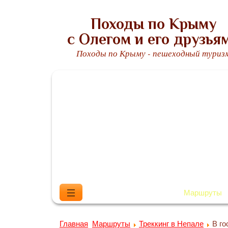
Походы по Крыму
с Олегом и его друзья
Походы по Крыму - пешеходный туриз
Главная
Обо мне
Маршруты
Главная
Маршруты
Треккинг в Непале
В го