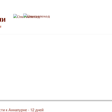
ми
м
Расписание
Снаряжение
Памятка туристу
Отзывы
сти к Аннапурне - 12 дней