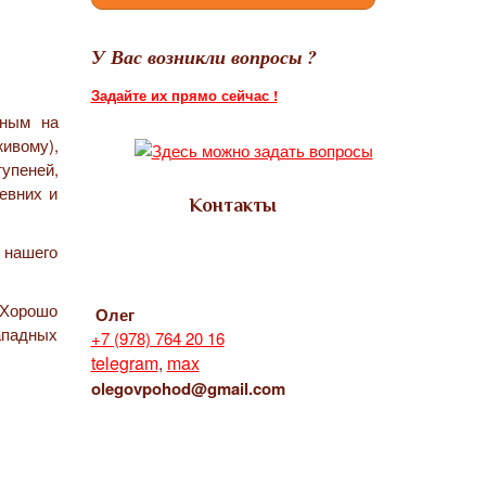
У Вас возникли вопросы ?
Задайте их прямо сейчас !
сным на
ивому),
упеней,
евних и
Контакты
 нашего
 Хорошо
Олег
ападных
+7 (978) 764 20 16
telegram
,
max
olegovpohod@gmail.com