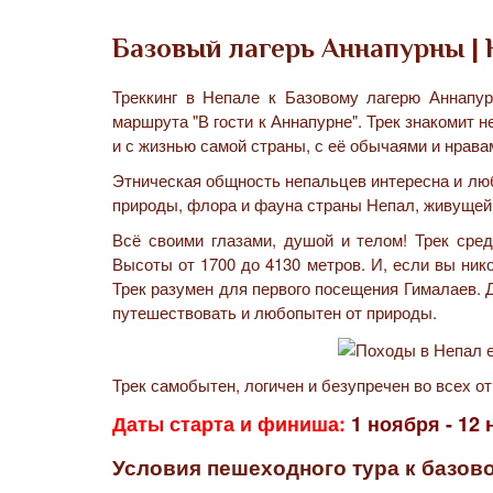
Базовый лагерь Аннапурны |
Треккинг в Непале к Базовому лагерю Аннапу
маршрута "В гости к Аннапурне". Трек знакомит 
и с жизнью самой страны, с её обычаями и нрава
Этническая общность непальцев интересна и люб
природы, флора и фауна страны Непал, живущей
Всё своими глазами, душой и телом! Трек сред
Высоты от 1700 до 4130 метров. И, если вы нико
Трек разумен для первого посещения Гималаев. 
путешествовать и любопытен от природы.
Трек самобытен, логичен и безупречен во всех о
Даты старта и финиша:
1 ноября - 12
Условия пешеходного тура к базов