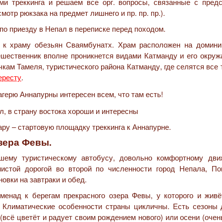
ми треккинга и решаем все орг. вопросы, связанные с пред
мотр рюкзака на предмет лишнего и пр. пр. пр.).
по приезду в Непал в переписке перед походом.
 к храму обезьян Сваямбунатх. Х
рам расположен на домин
ешественник вполне проникнется видами Катманду и его окру
кам Тамеля, туристического района Катманду, где селятся все
ересту
.
ру – стартовую площадку треккинга к Аннапурне.
озера Февы.
шему туристическому автобусу, довольно комфортному дви
нистой дорогой во второй по численности город Непала, По
овки на завтраки и обед.
менад к берегам прекрасного озера Февы, у которого и живё
. Климатические особенности страны цикличны. Есть сезоны 
(всё цветёт и радует своим рождением нового) или осени (очен