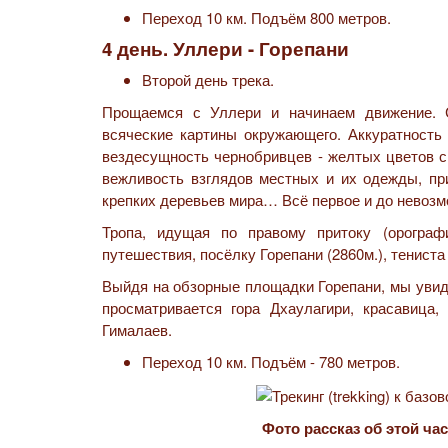
Переход 10 км. Подъём 800 метров.
4 день. Уллери - Горепани
Второй день трека.
Прощаемся с Уллери и начинаем движение. 
всяческие картины окружающего. Аккуратность
вездесущность чернобривцев - желтых цветов с
вежливость взглядов местных и их одежды, при
крепких деревьев мира… Всё первое и до невоз
Тропа, идущая по правому притоку (орограф
путешествия, посёлку Горепани (2860м.), тениста
Выйдя на обзорные площадки Горепани, мы увид
просматривается гора Дхаулагири, красавица
Гималаев.
Переход 10 км. Подъём - 780 метров.
Фото рассказ об этой ч