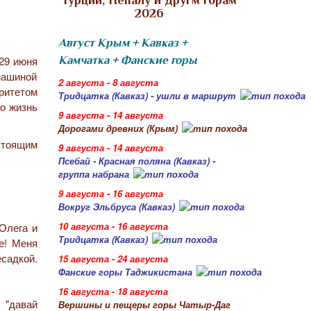
Турции, Непалу и другм горам
2026
Август Крым + Кавказ +
 29 июня
Камчатка + Фанские горы
машиной
2 августа - 8 августа
ритетом
Тридцатка (Кавказ) - ушли в маршрут
го жизнь
9 августа - 14 августа
Дорогами древних (Крым)
стоящим
9 августа - 14 августа
Псебай - Красная поляна (Кавказ) -
группа набрана
9 августа - 16 августа
Вокруг Эльбруса (Кавказ)
10 августа - 16 августа
Олега и
Тридцатка (Кавказ)
ре! Меня
есадкой.
15 августа - 24 августа
Фанские горы Таджикистана
16 августа - 18 августа
 "давай
Вершины и пещеры горы Чатыр-Даг