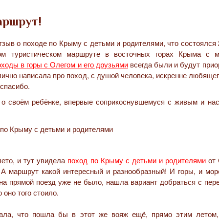
аршрут!
тзыв о походе по Крыму с детьми и родителями, что состоялся
ном туристическом маршруте в восточных горах Крыма с 
оходы в горы с Олегом и его друзьями
всегда были и будут прио
лично написала про поход, с душой человека, искренне любяще
 спасибо.
 о своём ребёнке, впервые соприкоснувшемуся с живым и на
лето, и тут увидела
поход по Крыму с детьми и родителями
от 
! А маршрут какой интересный и разнообразный! И горы, и мо
в на прямой поезд уже не было, нашла вариант добраться с пер
 оно того стоило.
зала, что пошла бы в этот же вояж ещё, прямо этим летом,