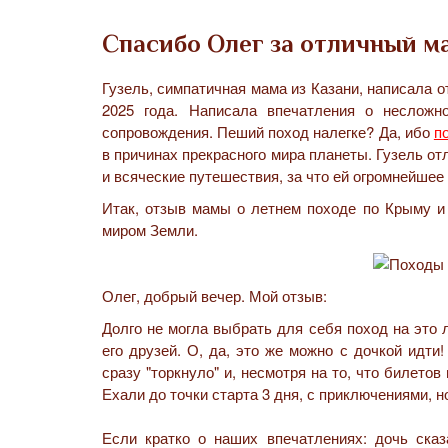
Спасибо Олег за отличный м
Гузель, симпатичная мама из Казани, написала о
2025 года. Написала впечатления о неслож
сопровождения. Пеший поход налегке? Да, ибо
п
в причинах прекрасного мира планеты. Гузель от
и всяческие путешествия, за что ей огромнейшее
Итак, отзыв мамы о летнем походе по Крыму и
миром Земли.
Олег, добрый вечер. Мой отзыв:
Долго не могла выбрать для себя поход на это 
его друзей. О, да, это же можно с дочкой идти
сразу "торкнуло" и, несмотря на то, что билето
Ехали до точки старта 3 дня, с приключениями, но
Если кратко о наших впечатлениях: дочь ска