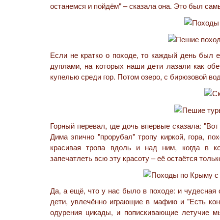
останемся и пойдём" – сказала она. Это был самый
Если не кратко о походе, то каждый день был 
дуплами, на которых наши дети лазали как обе
купелью среди гор. Потом озеро, с бирюзовой в
Горный перевал, где дочь впервые сказала: "Вот
Дима эпично "прорубал" тропу киркой, гора, по
красивая тропа вдоль и над ним, когда в к
запечатлеть всю эту красоту – её остаётся тольк
Да, а ещё, что у нас было в походе: и чудесная
дети, увлечённо играющие в мафию и "Есть конт
одурения цикады, и попискивающие летучие мы