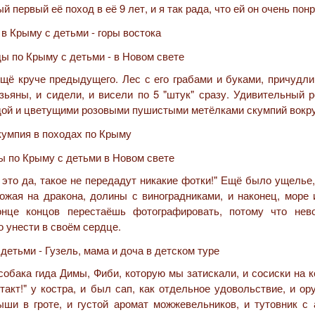
 первый её поход в её 9 лет, и я так рада, что ей он очень пон
ещё круче предыдущего. Лес с его грабами и буками, причудли
зьяны, и сидели, и висели по 5 "штук" сразу. Удивительный р
одой и цветущими розовыми пушистыми метёлками скумпий вокру
 это да, такое не передадут никакие фотки!" Ещё было ущелье,
хожая на дракона, долины с виноградниками, и наконец, море
онце концов перестаёшь фотографировать, потому что нев
о унести в своём сердце.
 собака гида Димы, Фиби, которую мы затискали, и сосиски на к
акт!" у костра, и был сап, как отдельное удовольствие, и о
ши в гроте, и густой аромат можжевельников, и тутовник с 