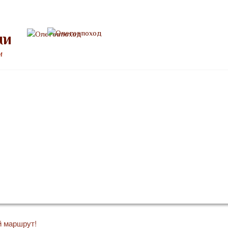
ми
м
Расписание
Снаряжение
Памятка туристу
Отзывы
й маршрут!