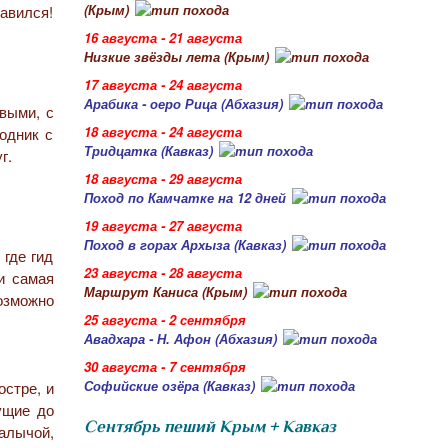
(Крым)
равился!
16 августа - 21 августа
Низкие звёзды лета (Крым)
17 августа - 24 августа
Арабика - оеро Рица (Абхазия)
выми, с
18 августа - 24 августа
одник с
Тридцатка (Кавказ)
г.
18 августа - 29 августа
Поход по Камчатке на 12 дней
19 августа - 27 августа
Поход в горах Архыза (Кавказ)
 где гид
23 августа - 28 августа
 и самая
Маршрут Каниса (Крым)
озможно
25 августа - 2 сентября
Авадхара - Н. Афон (Абхазия)
30 августа - 7 сентября
Софийские озёра (Кавказ)
остре, и
рущие до
Сентябрь пеший Крым + Кавказ
алычой,