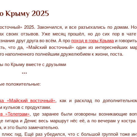
по Крыму 2025
сточный» 2025. Закончился, и все разъехались по домам. Но
ках своих отзывов. Уже месяц прошёл, но до сих пор в чате
знания друг друга во всём. А про
поход в горы Крыма
и говорить
ать, что да, «Майский восточный» один из интереснейших ма
того наполненного полнейшим дружелюбием к жизни, поста.
***
мые положительные:
да «Майский восточный»
, как и расклад по дополнительно
м кульков с продуктами.
 в «Телеграм»
, где заранее были оговорены возникающие воп
де гитара и Денис весь маршрут нёс её, а по вечерам у костр
, и это было замечательно.
 плюс гид. Ещё раз убедился, что с большой группой тоже ин