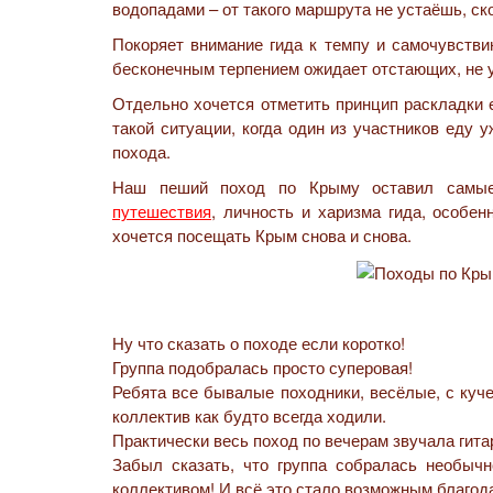
водопадами – от такого маршрута не устаёшь, ск
Покоряет внимание гида к темпу и самочувствию
бесконечным терпением ожидает отстающих, не у
Отдельно хочется отметить принцип раскладки 
такой ситуации, когда один из участников еду 
похода.
Наш пеший поход по Крыму оставил самые
путешествия
, личность и харизма гида, особе
хочется посещать Крым снова и снова.
Ну что сказать о походе если коротко!
Группа подобралась просто суперовая!
Ребята все бывалые походники, весёлые, с куче
коллектив как будто всегда ходили.
Практически весь поход по вечерам звучала гита
Забыл сказать, что группа собралась необыч
коллективом! И всё это стало возможным благод