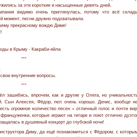
жились за эти короткие и насыщенные девять дней.
пания видимо очень приглянулась, потому что всё склад
й момент, песни дружно подхватывали.
ашему прекрасному вождю Диме!
!
***
.
 свои внутренние вопросы.
***
л зашибись, впрочем, как и другие у Олега, но уникальност
. Сын Алексея, Фёдор, пел очень хорошо. Денис, вообще не
 есть огромное количество песен + отличный голос и почти ви
 француженки, которые играют на гитаре и поют отлично дуэт
ращалась в душевный концерт до глубокой ночи!
инструктора Диму, да ещё познакомиться с Фёдором, с которы