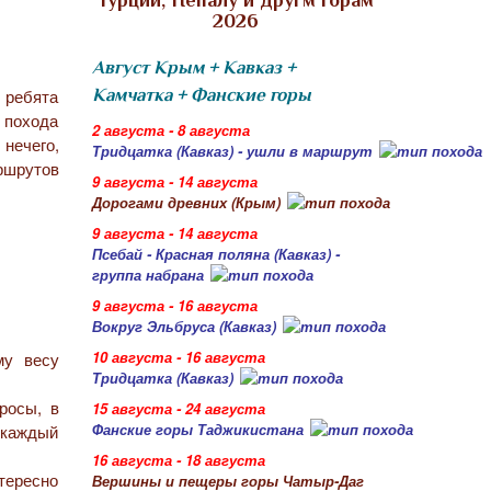
Турции, Непалу и другм горам
2026
Август Крым + Кавказ +
 ребята
Камчатка + Фанские горы
 похода
2 августа - 8 августа
 нечего,
Тридцатка (Кавказ) - ушли в маршрут
ршрутов
9 августа - 14 августа
Дорогами древних (Крым)
9 августа - 14 августа
Псебай - Красная поляна (Кавказ) -
группа набрана
9 августа - 16 августа
Вокруг Эльбруса (Кавказ)
10 августа - 16 августа
му весу
Тридцатка (Кавказ)
росы, в
15 августа - 24 августа
Фанские горы Таджикистана
а каждый
16 августа - 18 августа
тересно
Вершины и пещеры горы Чатыр-Даг