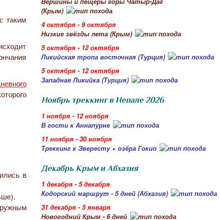
Вершины и пещеры горы Чатыр-Даг
(Крым)
 с таким
4 октября - 9 октября
Низкие звёзды лета (Крым)
исходит
5 октября - 12 октября
кончания
Ликийская тропа восточная (Турция)
5 октября - 12 октября
Западная Ликийка (Турция)
невного
оторого
Ноябрь треккинг в Непале 2026
1 ноября - 12 ноября
В гости к Аннапурне
11 ноября - 30 ноября
Треккинг к Эвересту + озёра Гокио
Декабрь Крым и Абхазия
лились в
1 декабря - 5 декабря
Кодорский маршрут - 5 дней (Абхазия)
ьше).
дружным
31 декабря - 5 января
Новогодний Крым - 6 дней