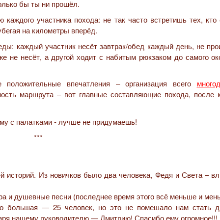
олько бы ты ни прошёл.
 каждого участника похода: не так часто встретишь тех, кто
бегая на километры вперёд.
еды: каждый участник несёт завтрак/обед каждый день, не про
уже не несёт, а другой ходит с набитым рюкзаком до самого о
 положительные впечатления – организация всего
многод
нность маршрута – вот главные составляющие похода, после к
***
й историй. Из новичков было два человека, Федя и Света – в
ра и душевные песни (последнее время этого всё меньше и мен
но большая — 25 человек, но это не помешало нам стать 
аря нашему руководителю — Дмитрию! Спасибо ему огромное!!!