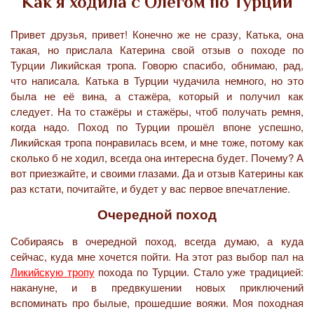
Как я ходила с Олегом по Турции
Привет друзья, привет! Конечно же не сразу, Катька, она
такая, но прислала Катерина свой отзыв о походе по
Турции Ликийская тропа. Говорю спасибо, обнимаю, рад,
что написала. Катька в Турции чудачила немного, но это
была не её вина, а стажёра, который и получил как
следует. На то стажёры и стажёры, чтоб получать ремня,
когда надо. Поход по Турции прошёл впоне успешно,
Ликийская тропа понравилась всем, и мне тоже, потому как
сколько б не ходил, всегда она интересна будет. Почему? А
вот приезжайте, и своими глазами. Да и отзыв Катерины как
раз кстати, почитайте, и будет у вас первое впечатление.
Очередной поход
Собираясь в очередной поход, всегда думаю, а куда
сейчас, куда мне хочется пойти. На этот раз выбор пал на
Ликийскую тропу
похода по Турции. Стало уже традицией:
накануне, и в предвкушении новых приключений
вспоминать про былые, прошедшие вояжи. Моя походная