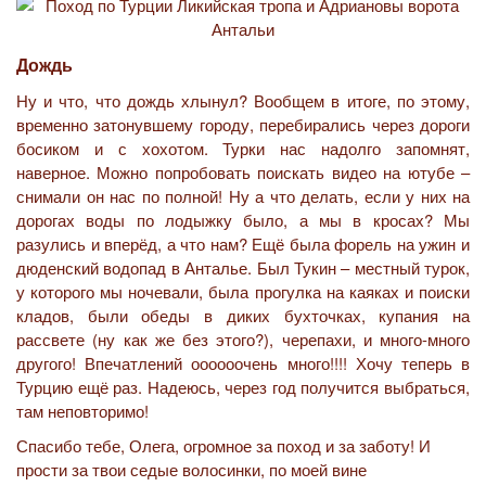
Дождь
Ну и что, что дождь хлынул? Вообщем в итоге, по этому,
временно затонувшему городу, перебирались через дороги
босиком и с хохотом. Турки нас надолго запомнят,
наверное. Можно попробовать поискать видео на ютубе –
снимали он нас по полной! Ну а что делать, если у них на
дорогах воды по лодыжку было, а мы в кросах? Мы
разулись и вперёд, а что нам? Ещё была форель на ужин и
дюденский водопад в Анталье. Был Тукин – местный турок,
у которого мы ночевали, была прогулка на каяках и поиски
кладов, были обеды в диких бухточках, купания на
рассвете (ну как же без этого?), черепахи, и много-много
другого! Впечатлений оооооочень много!!!! Хочу теперь в
Турцию ещё раз. Надеюсь, через год получится выбраться,
там неповторимо!
Спасибо тебе, Олега, огромное за поход и за заботу! И
прости за твои седые волосинки, по моей вине