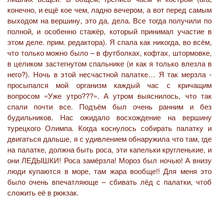
конечно, и ещё кое чем, ладно вечером, а вот перед самым
выходом на вершину, это да, дела. Все тогда получили по
полной, и особенно стажёр, который принимал участие в
этом деле. прим. редактора). Я спала как никогда, во всём,
что только можно было – в футболках, кофтах, штормовке,
в целиком застегнутом спальнике (и как я только влезла в
него?). Ночь в этой несчастной палатке… Я так мерзла -
просыпался мой организм каждый час с кричащим
вопросом «Уже утро???». А утром выяснилось, что так
спали почти все. Подъём был очень ранним и без
будильников. Нас ожидало восхождение на вершину
турецкого Олимпа. Когда коснулось собирать палатку и
двигаться дальше, я с удивлением обнаружила что там, где
на палатке, должна быть роса, эти капельки кругленькие, и
они ЛЕДЫШКИ! Роса замёрзла! Мороз был ночью! А внизу
люди купаются в море, там жара вообще!! Для меня это
было очень впечатляюще – сбивать лёд с палатки, чтоб
сложить её в рюкзак.