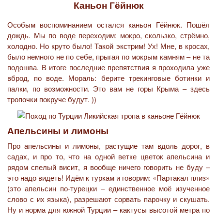
Каньон Гёйнюк
Особым воспоминанием остался каньон Гёйнюк. Пошёл
дождь. Мы по воде переходим: мокро, скользко, стрёмно,
холодно. Но круто было! Такой экстрим! Ух! Мне, в кросах,
было немного не по себе, прыгая по мокрым камням – не та
подошва. В итоге последние препятствия я проходила уже
вброд, по воде. Мораль: берите трекинговые ботинки и
палки, по возможности. Это вам не горы Крыма – здесь
тропочки покруче будут. ))
Апельсины и лимоны
Про апельсины и лимоны, растущие там вдоль дорог, в
садах, и про то, что на одной ветке цветок апельсина и
рядом спелый висит, я вообще ничего говорить не буду –
это надо видеть! Идём к туркам и говорим: «Партакал плиз»
(это апельсин по-турецки – единственное моё изученное
слово с их языка), разрешают сорвать парочку и скушать.
Ну и норма для южной Турции – кактусы высотой метра по