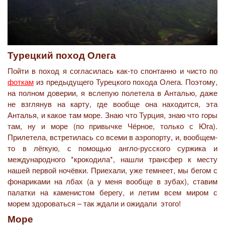
Турецкий поход Олега
Пойти в поход я согласилась как-то спонтанно и чисто по
фоткам
из предыдущего Турецкого похода Олега. Поэтому,
на полном доверии, я вслепую полетела в Анталью, даже
не взглянув на карту, где вообще она находится, эта
Анталья, и какое там море. Знаю что Турция, знаю что горы
там, ну и море (по привычке Чёрное, только с Юга).
Прилетела, встретилась со всеми в аэропорту, и, вообщем-
то в лёгкую, с помощью англо-русского суржика и
международного *крокодила*, нашли трансфер к месту
нашей первой ночёвки. Приехали, уже темнеет, мы бегом с
фонариками на лбах (а у меня вообще в зубах), ставим
палатки на каменистом берегу, и летим всем миром с
морем здороваться – так ждали и ожидали этого!
Море